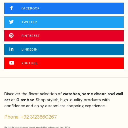
FACEBOOK
TWITTER
PINTEREST
LINKEDIN
YOUTUBE
Discover the finest selection of
watches, home décor, and wall
art
at
Glambaz
. Shop stylish, high-quality products with
confidence and enjoy a seamless shopping experience.
Phone: +92 3123860267
Free from fixed and mobile phones in USA.