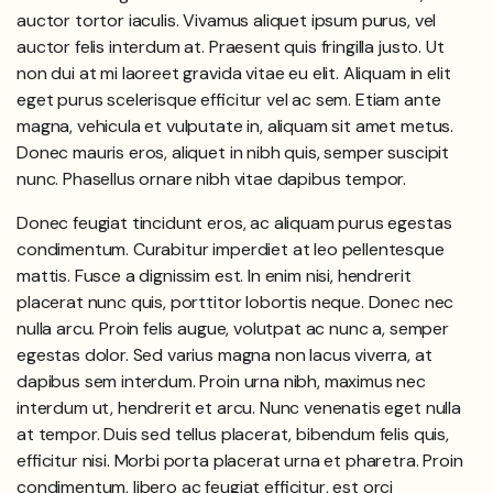
auctor tortor iaculis. Vivamus aliquet ipsum purus, vel
auctor felis interdum at. Praesent quis fringilla justo. Ut
non dui at mi laoreet gravida vitae eu elit. Aliquam in elit
eget purus scelerisque efficitur vel ac sem. Etiam ante
magna, vehicula et vulputate in, aliquam sit amet metus.
Donec mauris eros, aliquet in nibh quis, semper suscipit
nunc. Phasellus ornare nibh vitae dapibus tempor.
Donec feugiat tincidunt eros, ac aliquam purus egestas
condimentum. Curabitur imperdiet at leo pellentesque
mattis. Fusce a dignissim est. In enim nisi, hendrerit
placerat nunc quis, porttitor lobortis neque. Donec nec
nulla arcu. Proin felis augue, volutpat ac nunc a, semper
egestas dolor. Sed varius magna non lacus viverra, at
dapibus sem interdum. Proin urna nibh, maximus nec
interdum ut, hendrerit et arcu. Nunc venenatis eget nulla
at tempor. Duis sed tellus placerat, bibendum felis quis,
efficitur nisi. Morbi porta placerat urna et pharetra. Proin
condimentum, libero ac feugiat efficitur, est orci