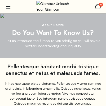
0
About Blonwe
Do You Want To Know Us?
Let us introduce the furnob to you briefly, so you will have a
better understanding of our quality
Pellentesque habitant morbi tristique
senectus et netus et malesuada fames.
In hac habitasse platea dictumst. Pellentesque viverra sem nec
orci lacinia, in bibendum urna mollis. Quisque nunc lacus, varius
vel leo a, pretium lobortis metus. Vivamus consectetur
consequat justo. Sed interdum nunc ut tristique congue.
Quisque maximus mauris et dui sagittis scelerisque.