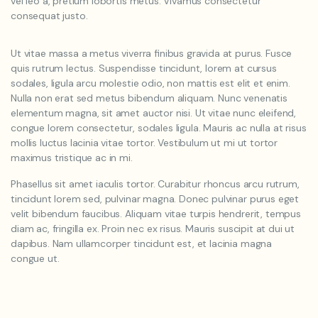
vel leo a, pretium lobortis metus. Vivamus consectetur
consequat justo.
Ut vitae massa a metus viverra finibus gravida at purus. Fusce
quis rutrum lectus. Suspendisse tincidunt, lorem at cursus
sodales, ligula arcu molestie odio, non mattis est elit et enim.
Nulla non erat sed metus bibendum aliquam. Nunc venenatis
elementum magna, sit amet auctor nisi. Ut vitae nunc eleifend,
congue lorem consectetur, sodales ligula. Mauris ac nulla at risus
mollis luctus lacinia vitae tortor. Vestibulum ut mi ut tortor
maximus tristique ac in mi.
Phasellus sit amet iaculis tortor. Curabitur rhoncus arcu rutrum,
tincidunt lorem sed, pulvinar magna. Donec pulvinar purus eget
velit bibendum faucibus. Aliquam vitae turpis hendrerit, tempus
diam ac, fringilla ex. Proin nec ex risus. Mauris suscipit at dui ut
dapibus. Nam ullamcorper tincidunt est, et lacinia magna
congue ut.